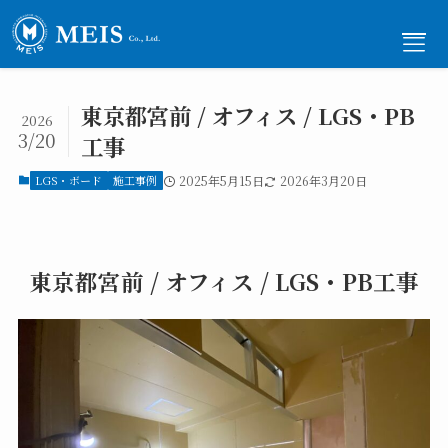
東京都宮前 / オフィス / LGS・PB
2026
3/20
工事
メニュー
LGS・ボード
施工事例
2025年5月15日
2026年3月20日
ホーム
-
Home
東京都宮前 / オフィス / LGS・PB工事
事業内容
-
Service
施工事例
-
Works
ご依頼の流れ
-
Flow
採用情報
-
Recruit
会社概要
-
Company