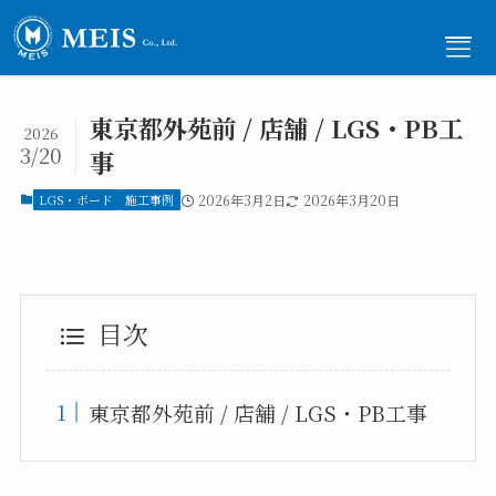
東京都外苑前 / 店舗 / LGS・PB工
2026
3/20
事
メニュー
LGS・ボード
施工事例
2026年3月2日
2026年3月20日
ホーム
-
Home
事業内容
-
Service
目次
施工事例
-
Works
ご依頼の流れ
-
東京都外苑前 / 店舗 / LGS・PB工事
Flow
採用情報
-
Recruit
会社概要
-
Company