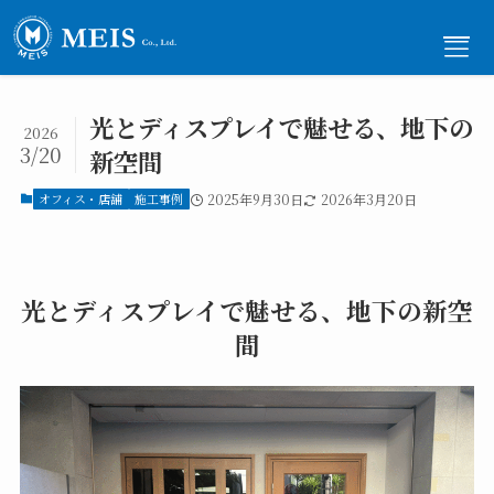
光とディスプレイで魅せる、地下の
2026
3/20
新空間
メニュー
オフィス・店舗
施工事例
2025年9月30日
2026年3月20日
ホーム
-
Home
光とディスプレイで魅せる、地下の新空
事業内容
-
Service
間
施工事例
-
Works
ご依頼の流れ
-
Flow
採用情報
-
Recruit
会社概要
-
Company