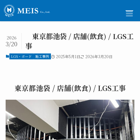
東京都池袋 / 店舗(飲食) / LGS工
2026
3/20
事
メニュー
LGS・ボード
施工事例
2025年5月1日
2026年3月20日
ホーム
-
Home
東京都池袋 / 店舗(飲食) / LGS工事
事業内容
-
Service
施工事例
-
Works
ご依頼の流れ
-
Flow
採用情報
-
Recruit
会社概要
-
Company